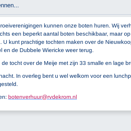
nnen...
roeiverenigingen kunnen onze boten huren. Wij verh
slechts een beperkt aantal boten beschikbaar, maar 
 U kunt prachtige tochten maken over de Nieuwkoop
l en de Dubbele Wiericke weer terug.
e tocht over de Meije met zijn 33 smalle en lage br
nacht. In overleg bent u wel welkom voor een lunchpa
gesteld.
gen:
b
o
t
e
n
v
e
r
h
u
u
r
@
r
v
d
e
k
r
o
m
.
n
l